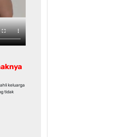
naknya
ahli keluarga
g tidak