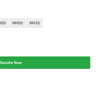
100
RM50
RM30
Donate Now