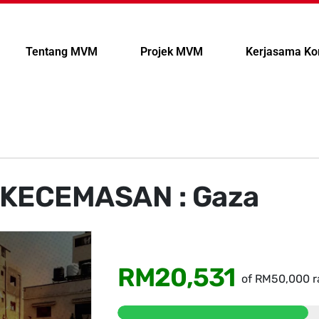
Tentang MVM
Projek MVM
Kerjasama Ko
KECEMASAN : Gaza
RM20,531
of
RM50,000
r