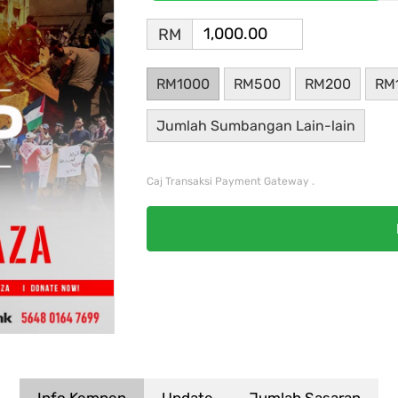
RM
RM1000
RM500
RM200
RM
Jumlah Sumbangan Lain-lain
Caj Transaksi Payment Gateway .
Info Kempen
Update
Jumlah Sasaran