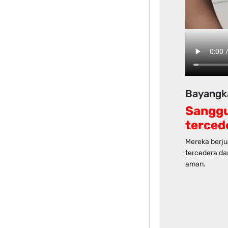
Bayangka
Sanggu
terced
Mereka berjua
tercedera da
aman.