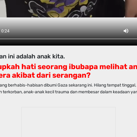
n ini adalah anak kita.
pkah hati seorang ibubapa melihat a
era akibat dari serangan?
ng berhabis-habisan dibumi Gaza sekarang ini. Hilang tempat tinggal, 
n terkorban, anak-anak kecil trauma dan membesar dalam keadaan yan