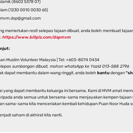
slamik (8602 5378 07)
slam (1230 0010 0030 65)
: mvm.dsp@gmail.com
ng memerlukan resit selepas tajaan dibuat, anda boleh membuat taj
 :
https://www.billplz.com/dspmvm
njut:
an Muslim Volunteer Malaysia | Tel: +603-8074 0434
Selepas sumbangan dibuat, mohon whatsApp ke Yazid 013-588 2796
dak dapat membantu dalam wang ringgit, anda boleh
bantu
dengan
“sh
i yang dapat membantu keluarga ini bersama. Kami di MVM amat mem
aripada anda semua untuk bersama-sama menjayakan kempen tajaan 
 dan sama-sama kita menceriakan kembali kehidupan Puan Noor Huda s
jadi saham di akhirat kita nanti.