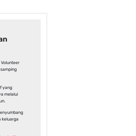
an
 Volunteer
i samping
f yang
a melalui
un.
 menyumbang
 keluarga