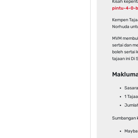
Kisah keperit
pintu-4-0-
Kempen Taja
Norhuda untu
MVM membuka
sertai dan m
boleh sertai
tajaan ini Di
Maklumat
Sasara
1 Taja
Jumlah
Sumbangan 
Mayban