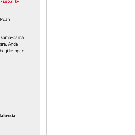
-sebalik-
 Puan
uk sama-sama
sra. Anda
bagi kempen
alaysia
: