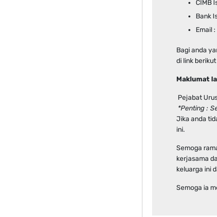
CIMB I
Bank I
Email 
Bagi anda ya
di link berikut
Maklumat la
Pejabat Urus
*Penting : 
Jika anda ti
ini.
Semoga rama
kerjasama d
keluarga ini
Semoga ia men