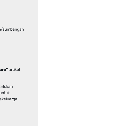
aan/sumbangan
are”
artikel
erlukan
untuk
ekeluarga.