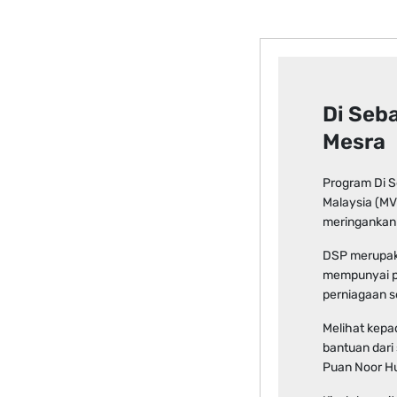
Di Seb
Mesra
Program Di S
Malaysia (MV
meringankan 
DSP merupak
mempunyai p
perniagaan s
Melihat kepa
bantuan dari
Puan Noor H