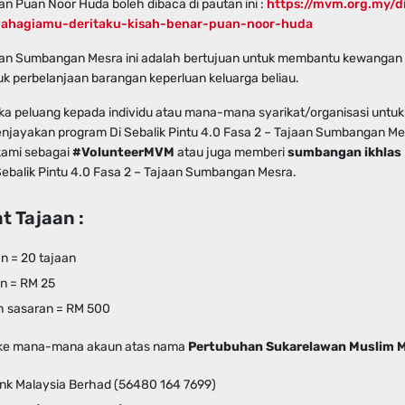
an Puan Noor Huda boleh dibaca di pautan ini :
https://mvm.org.my/di
bahagiamu-deritaku-kisah-benar-puan-noor-huda
an Sumbangan Mesra ini adalah bertujuan untuk membantu kewangan
k perbelanjaan barangan keperluan keluarga beliau.
 peluang kepada individu atau mana-mana syarikat/organisasi unt
enjayakan program Di Sebalik Pintu 4.0 Fasa 2 – Tajaan Sumbangan Me
 kami sebagai
#VolunteerMVM
atau juga memberi
sumbangan ikhlas
 Sebalik Pintu 4.0 Fasa 2 – Tajaan Sumbangan Mesra.
 Tajaan :
n = 20 tajaan
an = RM 25
 sasaran = RM 500
ke mana-mana akaun atas nama
Pertubuhan Sukarelawan Muslim M
k Malaysia Berhad (56480 164 7699)