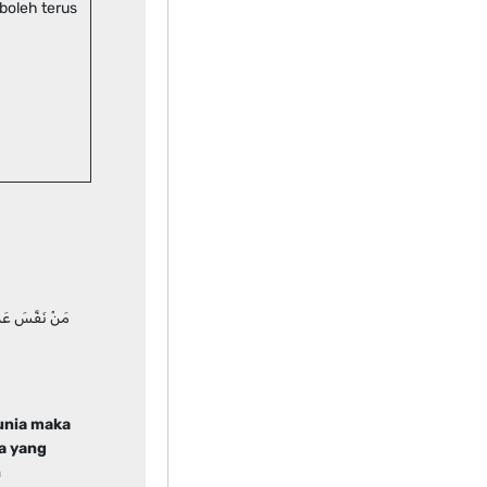
boleh terus
مَنْ نَفَّسَ عَنْ م
unia maka
a yang
n