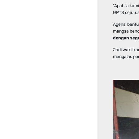
"Apabila kami
GPTS sejurus
Agensi bantu
mangsa benc
dengan seg
Jadi wakil k
mengalas per