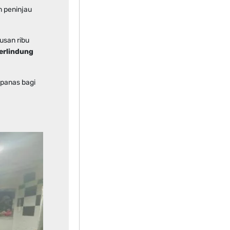
m peninjau
usan ribu
erlindung
panas bagi