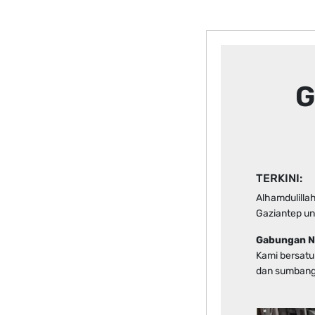
G
TERKINI:
Alhamdulilla
Gaziantep un
Gabungan NG
Kami bersatu
dan sumbang