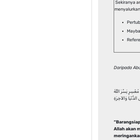
Sekiranya an
menyalurkan
Pertu
Mayba
Refere
Daripada Abu
ُعْسِرٍ يَسَّرَ اللَّهُ
ى الدُّنْيَا وَالآخِرَةِ
“Barangsiap
Allah akan 
meringankan