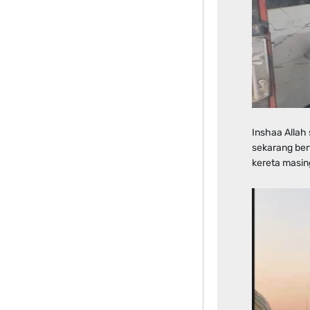
Inshaa Allah
sekarang ber
kereta masin