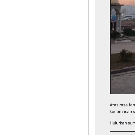
Atas rasa ta
kecemasan se
Hulurkan sum