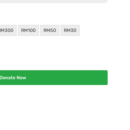
RM300
RM100
RM50
RM30
Donate Now