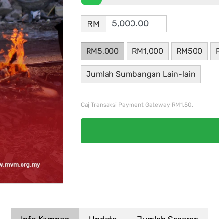
RM
RM5,000
RM1,000
RM500
Jumlah Sumbangan Lain-lain
Caj Transaksi Payment Gateway RM1.50.
Info Kempen
Update
Jumlah Sasaran