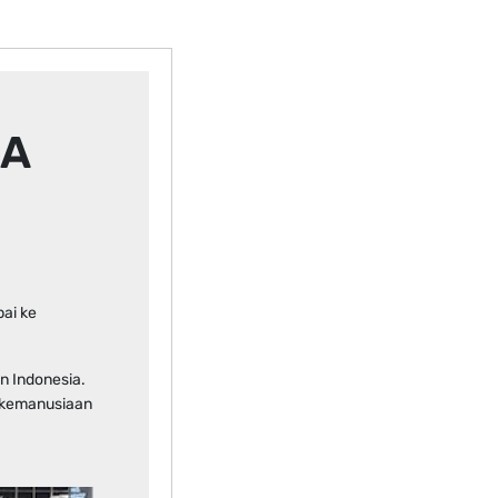
IA
ai ke
n Indonesia.
 kemanusiaan