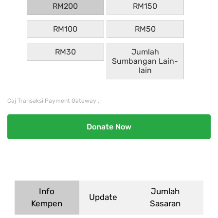
RM200
RM150
RM100
RM50
RM30
Jumlah
Sumbangan Lain-
lain
Caj Transaksi Payment Gateway .
Donate Now
Info
Jumlah
Update
Kempen
Sasaran