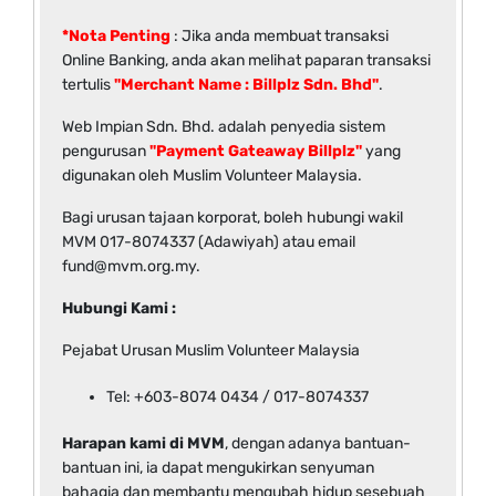
*Nota Penting
: Jika anda membuat transaksi
Online Banking, anda akan melihat paparan transaksi
tertulis
"Merchant Name : Billplz Sdn. Bhd"
.
Web Impian Sdn. Bhd. adalah penyedia sistem
pengurusan
"Payment Gateaway Billplz"
yang
digunakan oleh Muslim Volunteer Malaysia.
Bagi urusan tajaan korporat, boleh hubungi wakil
MVM 017-8074337 (Adawiyah) atau email
fund@mvm.org.my.
Hubungi Kami :
Pejabat Urusan Muslim Volunteer Malaysia
Tel: +603-8074 0434 / 017-8074337
Harapan kami di MVM
, dengan adanya bantuan-
bantuan ini, ia dapat mengukirkan senyuman
bahagia dan membantu mengubah hidup sesebuah