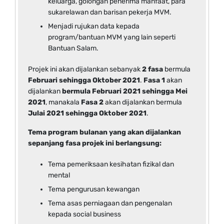
keluarga, golongan penerima manfaat, para
sukarelawan dan barisan pekerja MVM.
Menjadi rujukan data kepada
program/bantuan MVM yang lain seperti
Bantuan Salam.
Projek ini akan dijalankan sebanyak
2 fasa
bermula
Februari sehingga Oktober 2021
.
Fasa 1
akan
dijalankan
bermula Februari 2021 sehingga Mei
2021
, manakala
Fasa 2
akan dijalankan bermula
Julai 2021 sehingga Oktober 2021
.
Tema program bulanan yang akan dijalankan
sepanjang fasa projek ini berlangsung:
Tema pemeriksaan kesihatan fizikal dan
mental
Tema pengurusan kewangan
Tema asas perniagaan dan pengenalan
kepada social business