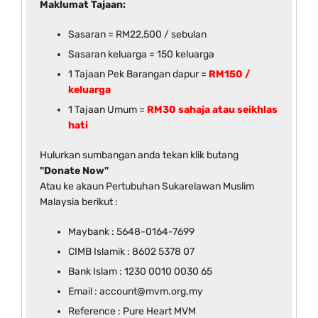
Maklumat Tajaan:
Sasaran = RM22,500 / sebulan
Sasaran keluarga = 150 keluarga
1 Tajaan Pek Barangan dapur =
RM150 /
keluarga
1 Tajaan Umum =
RM30 sahaja atau seikhlas
hati
Hulurkan sumbangan anda tekan klik butang
"Donate Now"
Atau ke akaun Pertubuhan Sukarelawan Muslim
Malaysia berikut :
Maybank : 5648-0164-7699
CIMB Islamik : 8602 5378 07
Bank Islam : 1230 0010 0030 65
Email : account@mvm.org.my
Reference : Pure Heart MVM