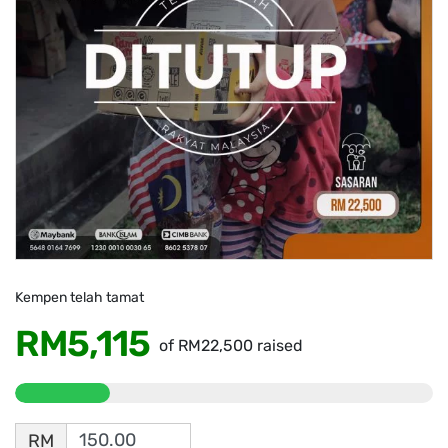
Kempen telah tamat
RM5,115
of
RM22,500
raised
RM