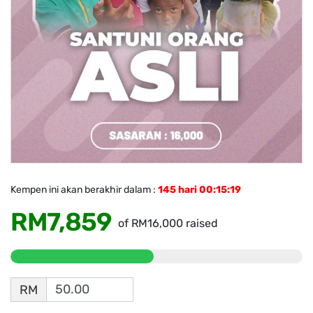
Kempen ini akan berakhir dalam :
145 hari 00:15:18
RM7,859
of
RM16,000
raised
RM