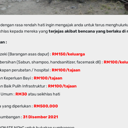
dengan rasa rendah hati ingin mengajak anda untuk terus menghulurk
khlas kepada mereka yang
terjejas akibat bencana yang berlaku di 
an :
zeki (Barangan asas dapur) :
RM150/
keluarga
bersihan (Sabun, shampoo, handsanitizer, facemask dll) :
RM100
/kel
kapan perubatan / hospital :
RM100/
tajaan
n Keperluan Bayi :
RM100/tajaan
 Baik Pulih Infrastruktur :
RM100/tajaan
n Umum :
RM30
atau seikhlas hati
 yang diperlukan :
RM500,000
 sumbangan :
31 Disember 2021
 "DONATE NOW" untuk hulurkan sumbangan