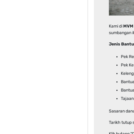
Kami di
MVM
sumbangan i
Jenis Bantu
Pek Re
Pek Ke
Keleng
Bantua
Bantuan
Tajaa
Sasaran dana
Tarikh tutup
Klik butang