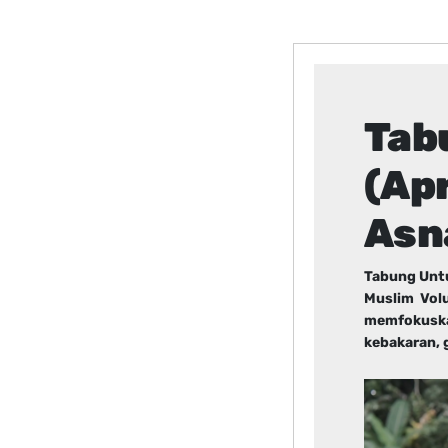
Tab
(Ap
Asn
Tabung Untu
Muslim Volu
memfokuskan
kebakaran, 