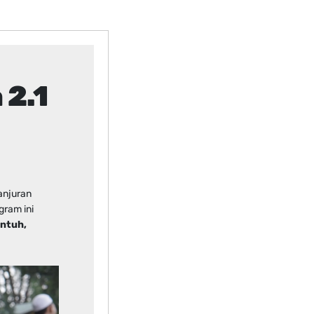
 2.1
anjuran
ram ini
ntuh,