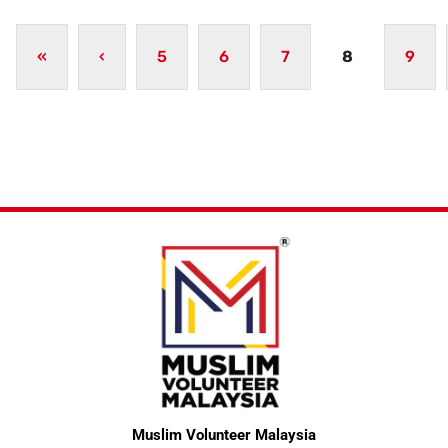
«
‹
5
6
7
8
9
(current)
Muslim Volunteer Malaysia