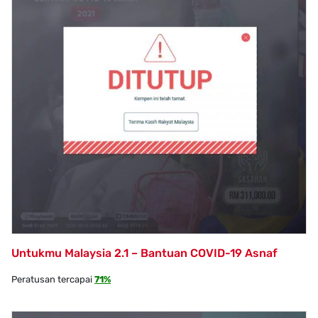
Untukmu Malaysia 2.1 – Bantuan COVID-19 Asnaf
Peratusan tercapai
71%