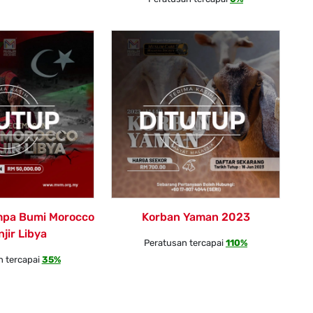
mpa Bumi Morocco
Korban Yaman 2023
jir Libya
Peratusan tercapai
110%
n tercapai
35%