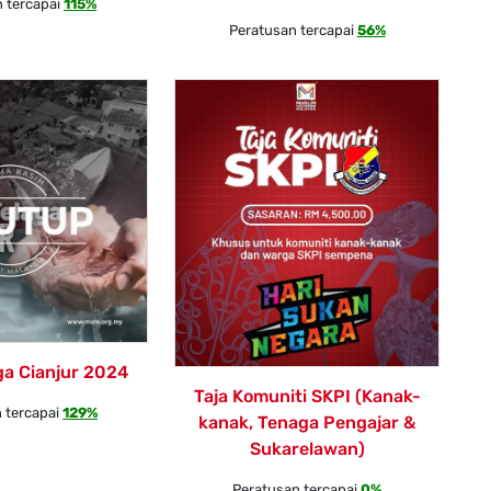
 tercapai
115%
Peratusan tercapai
56%
ga Cianjur 2024
Taja Komuniti SKPI (Kanak-
 tercapai
129%
kanak, Tenaga Pengajar &
Sukarelawan)
Peratusan tercapai
0%