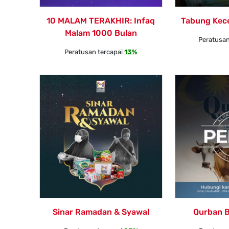
10 MALAM TERAKHIR: Infaq
Tabung Kec
Malam 1000 Bulan
Peratusan
Peratusan tercapai
13%
Sinar Ramadan & Syawal
Qurban 