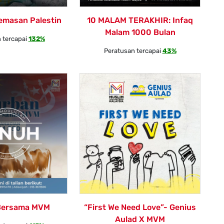
emasan Palestin
10 MALAM TERAKHIR: Infaq
Malam 1000 Bulan
 tercapai
132%
Peratusan tercapai
43%
Bersama MVM
“First We Need Love”- Genius
Aulad X MVM