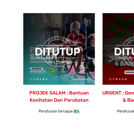
PROJEK SALAM : Bantuan
URGENT : Ge
Kesihatan Dan Perubatan
& Ban
Peratusan tercapai
8%
Peratusa