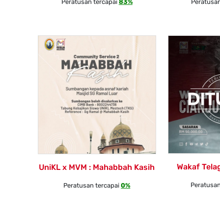
Peratusan tercapai
83%
Peratusan
Wakaf Tela
UniKL x MVM : Mahabbah Kasih
Peratusan
Peratusan tercapai
0%